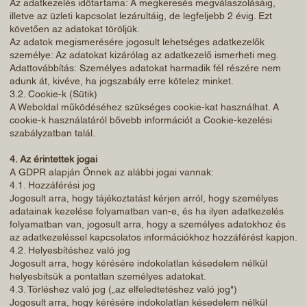
Az adatkezelés időtartama: A megkeresés megválaszolásáig,
illetve az üzleti kapcsolat lezárultáig, de legfeljebb 2 évig. Ezt
követően az adatokat töröljük.
Az adatok megismerésére jogosult lehetséges adatkezelők
személye: Az adatokat kizárólag az adatkezelő ismerheti meg.
Adattovábbítás: Személyes adatokat harmadik fél részére nem
adunk át, kivéve, ha jogszabály erre kötelez minket.
3.2. Cookie-k (Sütik)
A Weboldal működéséhez szükséges cookie-kat használhat. A
cookie-k használatáról bővebb információt a Cookie-kezelési
szabályzatban talál.
4. Az érintettek jogai
A GDPR alapján Önnek az alábbi jogai vannak:
4.1. Hozzáférési jog
Jogosult arra, hogy tájékoztatást kérjen arról, hogy személyes
adatainak kezelése folyamatban van-e, és ha ilyen adatkezelés
folyamatban van, jogosult arra, hogy a személyes adatokhoz és
az adatkezeléssel kapcsolatos információkhoz hozzáférést kapjon.
4.2. Helyesbítéshez való jog
Jogosult arra, hogy kérésére indokolatlan késedelem nélkül
helyesbítsük a pontatlan személyes adatokat.
4.3. Törléshez való jog („az elfeledtetéshez való jog")
Jogosult arra, hogy kérésére indokolatlan késedelem nélkül