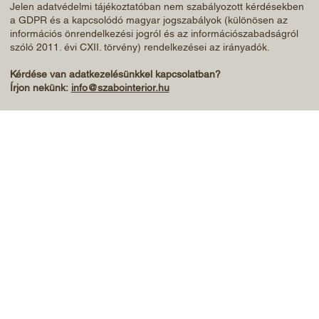
Jelen adatvédelmi tájékoztatóban nem szabályozott kérdésekben
a GDPR és a kapcsolódó magyar jogszabályok (különösen az
információs önrendelkezési jogról és az információszabadságról
szóló 2011. évi CXII. törvény) rendelkezései az irányadók.
Kérdése van adatkezelésünkkel kapcsolatban?
Írjon nekünk:
info@szabointerior.hu