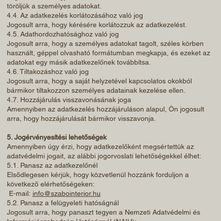
töröljük a személyes adatokat.
4.4. Az adatkezelés korlátozásához való jog
Jogosult arra, hogy kérésére korlátozzuk az adatkezelést.
4.5. Adathordozhatósághoz való jog
Jogosult arra, hogy a személyes adatokat tagolt, széles körben
használt, géppel olvasható formátumban megkapja, és ezeket az
adatokat egy másik adatkezelőnek továbbítsa.
4.6. Tiltakozáshoz való jog
Jogosult arra, hogy a saját helyzetével kapcsolatos okokból
bármikor tiltakozzon személyes adatainak kezelése ellen.
4.7. Hozzájárulás visszavonásának joga
Amennyiben az adatkezelés hozzájáruláson alapul, Ön jogosult
arra, hogy hozzájárulását bármikor visszavonja.
5. Jogérvényesítési lehetőségek
Amennyiben úgy érzi, hogy adatkezelőként megsértettük az
adatvédelmi jogait, az alábbi jogorvoslati lehetőségekkel élhet:
5.1. Panasz az adatkezelőnél
Elsődlegesen kérjük, hogy közvetlenül hozzánk forduljon a
következő elérhetőségeken:
E-mail:
info@szabointerior.hu
5.2. Panasz a felügyeleti hatóságnál
Jogosult arra, hogy panaszt tegyen a Nemzeti Adatvédelmi és