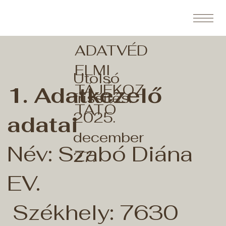
ADATVÉD
ELMI
Utolsó
TÁJÉKOZ
1. Adatkezelő
frissítés:
TATÓ
2025.
adatai
december
Név: Szabó Diána
27.
EV.
Székhely: 7630