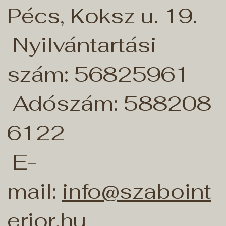
Pécs, Koksz u. 19.
Nyilvántartási
szám: 56825961
Adószám: 588208
6122
E-
mail:
info@szaboint
erior.hu