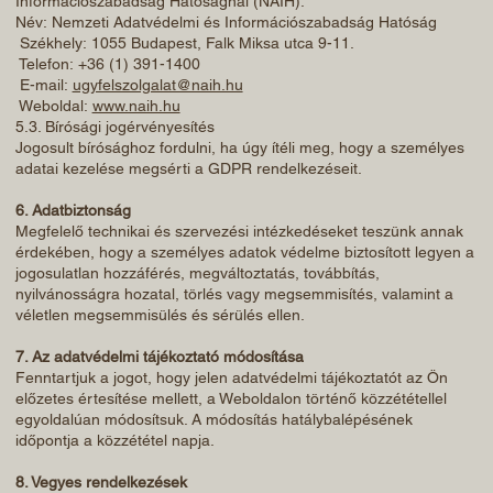
Információszabadság Hatóságnál (NAIH):
Név: Nemzeti Adatvédelmi és Információszabadság Hatóság
Székhely: 1055 Budapest, Falk Miksa utca 9-11.
Telefon: +36 (1) 391-1400
E-mail:
ugyfelszolgalat@naih.hu
Weboldal:
www.naih.hu
5.3. Bírósági jogérvényesítés
Jogosult bírósághoz fordulni, ha úgy ítéli meg, hogy a személyes
adatai kezelése megsérti a GDPR rendelkezéseit.
6. Adatbiztonság
Megfelelő technikai és szervezési intézkedéseket teszünk annak
érdekében, hogy a személyes adatok védelme biztosított legyen a
jogosulatlan hozzáférés, megváltoztatás, továbbítás,
nyilvánosságra hozatal, törlés vagy megsemmisítés, valamint a
véletlen megsemmisülés és sérülés ellen.
7. Az adatvédelmi tájékoztató módosítása
Fenntartjuk a jogot, hogy jelen adatvédelmi tájékoztatót az Ön
előzetes értesítése mellett, a Weboldalon történő közzététellel
egyoldalúan módosítsuk. A módosítás hatálybalépésének
időpontja a közzététel napja.
8. Vegyes rendelkezések