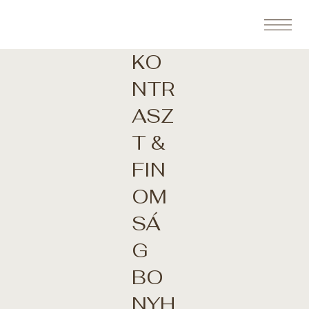
KO
NTR
ASZ
T &
FIN
OM
SÁ
G
BO
NYH