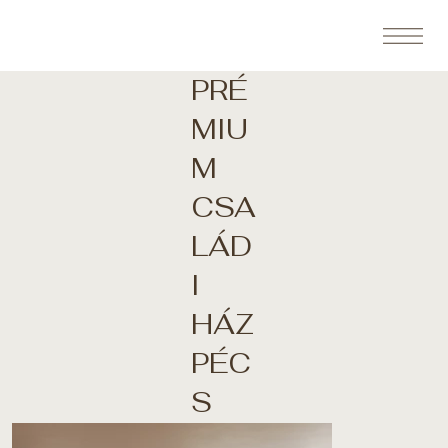
PRÉ
MIU
M
CSA
LÁD
I
HÁZ
PÉC
S